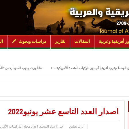
ز أفريقية وعربية
المقالات
تقارير
دراسات وبحوث
ال
ب أفريقيا أي دور للولايات المتحدة الأمريكية ..
ماذا ورث جنوب السودان من “السودان الأم”؟
اصدار العدد التاسع عشر يونيو2022
اترك تعليق
فى :
اعداد المجلة
,
اعداد مجلة الدراسات الأفريق