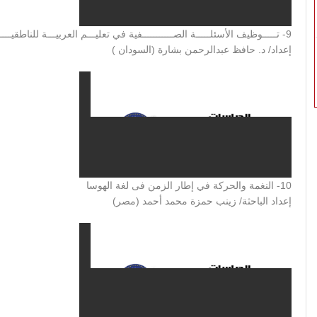
9- تـــــوظيف الأسئلـــــة الصـــــــــــفية في تعليـــم العربيـــة للناطقيــــن بلغــات أخـــــرى
إعداد/ د. حافظ عبدالرحمن بشارة (السودان )
10- النغمة والحركة في إطار الزمن فى لغة الهوسا
إعداد الباحثة/ زينب حمزة محمد أحمد (مصر)