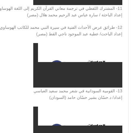
11- المشترك اللفظي في ترجمة معاني القرآن الكريم إلى اللغة الهوساوية
إعداد الباحثة / سارة عباس عبد الرحيم محمد هلال (مصر)
12- طرائق عرض الأحداث الفنية في سيرة النبي محمد للكاتب الهوساوي أبي بكر إمام
إعداد الباحث/ عطية عبد الموجود ناجي القط (مصر)
13- القومية السودانية في شعر محمد سعيد العباسي
إعداد/ د.حسّان بشير حسّان حامد (السودان)