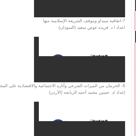
7-اتفاقية سيداو وموقف الشريعة الإسلامية منها
اعداد / د. فريده عوض سعيد (السودان)
8- الحرمان من الميراث الشرعي وأثاره الاجتماعية والاقتصادية على المجتمع
إعداد /د. حسين محمد أحمد الربابعه (الأردن)