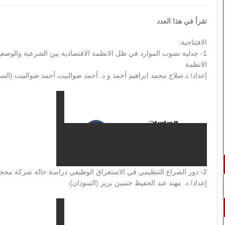
تقرأ في
هذا
العدد
الافتتاحية:
1- جدلية نضوب الموارد في ظل الانظمة الاقتصادية بين الشرعية والوضعي
الانظمة
إعداد/ د.صلاح محمد ابراهيم أحمد و د. أحمد ضوالبيت أحمد ضوالبيت (الس
2- دور الصراع التنظيمي في الاستغراق الوظيفي دراسة حالة شركة محجوب أولاد – ولاية القضارف .
إعداد/ د. مهند عبد الحفيظ حسين برير (السودان).