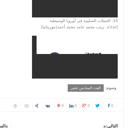
14- الحملات الصليبية في أوروبا الوسيطية
إعداد/د. زينب محمد حامد محمد أحمد(موريتانيا)
وسوم:
العدد السادس عشر
0
0
0
0
التالى:
الس