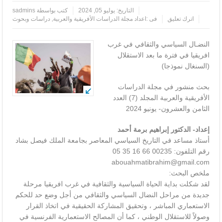
التاريخ:
يوليو 05, 2024
كتب بواسطة
sadmins
اترك تعليق
فى :
اعداد مجلة الدراسات الأفريقية والعربية
,
دراسات وبحوث
النضـال السياسي والثقافي في غرب
افريقيا في فترة ما بعد الاستقلال
(السنغال نموذجا)
بحث منشور في مجلة الدراسات
الأفريقية والعربية المجلد (7) العدد
الثامن والعشرون- يونيو 2024
إعداد- الدكتور إبراهيم برمة أحمد
أستاذ مساعد في التاريخ السياسي المعاصر بجامعة الملك فيصل بشاد
رقم التلفون: 00235 66 16 35 05
abouahmatibrahim@gmail.com
ملخص البحث:
لقد شكلت بداية الحياة السياسية والثقافية في غرب افريقيا مرحلة
جديدة من مراحل النضال السياسي والثقافي من أجل وضع حد للحكم
الاستعماري المباشر ، وتحقيق المشاركة الحقيقية في اتخاذ القرار
وصولاً للاستقلال الوطني ، كما أن المصالح الاستعمارية الفرنسية في