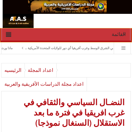
القائمة
لأزمات في الشرق الوسط وغرب أفريقيا أي دور للولايات المتحدة الأمريكية ..
ماذا ورث جنوب ا
اعداد المجلة
الرئيسيه
اعداد مجلة الدراسات الأفريقية والعربية
النضـال السياسي والثقافي في
غرب افريقيا في فترة ما بعد
الاستقلال (السنغال نموذجا)