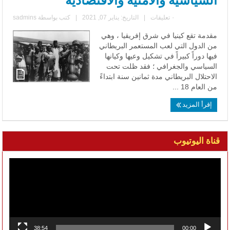
السياسية والأمنية والاقتصادية
٠ تعليقات
|
التاريخ: يناير 07, 2021
|
كتب بواسطة
sadmins
مقدمة تقع كينيا في شرق إفريقيا ، وهي
من الدول التي لعب المستعمر البريطاني
فيها دوراً كبيراً في تشكيل وعيها وكيانها
السياسي والجغرافي ؛ فقد ظلت تحت
الاحتلال البريطاني مدة ثمانين سنة ابتداءً
من العام 18 ...
إقرأ المزيد
قناة اليوتيوب
مشغل
الفيديو
38:54
00:00