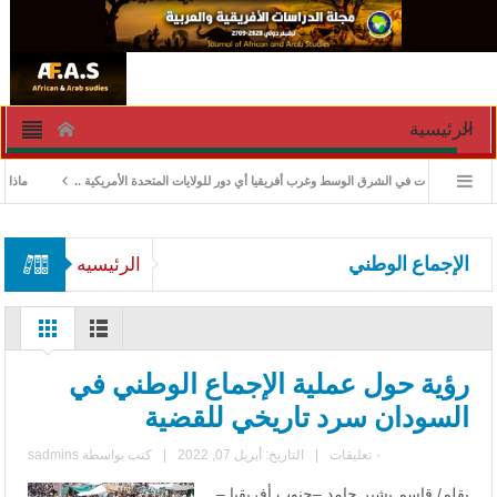
الرئيسية
ادارة الأزمات في الشرق الوسط وغرب أفريقيا أي دور للولايات المتحدة الأمريكية ..
ماذا ورث 
الإجماع الوطني
الرئيسيه
رؤية حول عملية الإجماع الوطني في
السودان سرد تاريخي للقضية
٠ تعليقات
|
التاريخ: أبريل 07, 2022
|
كتب بواسطة
sadmins
بقلم/ قاسم بشير حامد –جنوب أفريقيا –