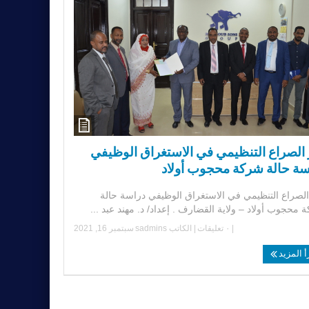
 الصراع التنظيمي في الاستغراق الوظيفي
سة حالة شركة محجوب أولاد
الصراع التنظيمي في الاستغراق الوظيفي دراسة حالة
محجوب أولاد – ولاية القضارف . إعداد/ د. مهند عبد ...
|
٠ تعليقات
| الكاتب
sadmins
سبتمبر 16, 2021
أ المزيد