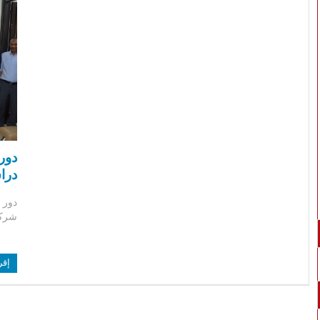
دور
درا
دور 
شركة 
إقر