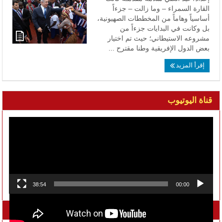
القارة السمراء – وما زالت – جزءاً
أساسياً وهاماً من المخططات الصهيونية،
بل وكانت في البدايات جزءاً من
مشروعه الاستيطاني؛ حيث تم اختيار
بعض الدول الإفريقية وطنا مقترح ...
إقرأ المزيد
قناة اليوتيوب
مشغل
الفيديو
38:54
00:00
تواصل معنا على الفيسبوك