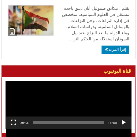
بقلم : نيكانق صموئيل أبان دينق باحث
مستقل في العلوم السياسية، متخصص
في إدارة النزاعات، وحل النزاعات
بالوسائل السلمية، ودراسات السلام،
وبناء الدولة ما بعد النزاع. عند نيل
السودان استقلاله من الحكم الثن ...
إقرأ المزيد
قناة اليوتيوب
مشغل
الفيديو
38:54
00:00