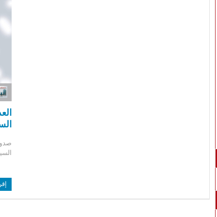
السي
السيا
إقر