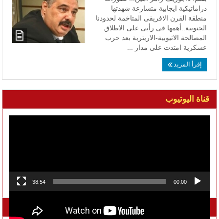
دراماتيكية ايجابية متسارعة شهدتها
منطقة القرن الافريقى المتاخمة لحدودنا
الجنوبية..أهمها فى رأيى على الاطلاق
المصالحة الاثيوبية-الاريترية بعد حرب
عسكرية امتدت على مدار ...
إقرأ المزيد
قناة اليوتيوب
مشغل
الفيديو
38:54
00:00
تواصل معنا على الفيسبوك