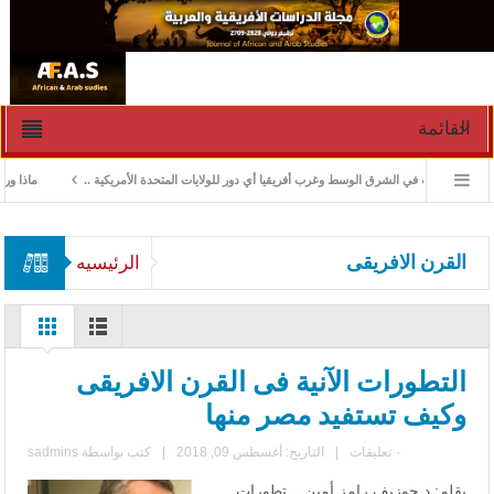
القائمة
ارة الأزمات في الشرق الوسط وغرب أفريقيا أي دور للولايات المتحدة الأمريكية ..
ماذا ورث جن
القرن الافريقى
الرئيسيه
التطورات الآنية فى القرن الافريقى
وكيف تستفيد مصر منها‎
٠ تعليقات
|
التاريخ: أغسطس 09, 2018
|
كتب بواسطة
sadmins
بقلم: د.جوزيف رامز أمين... تطورات