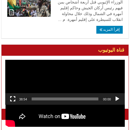
الوزراء الإثيوبي قتل أربعة أشخاص بمن
فيهم رئيس أركان الجيش ‏وحاكم إقليم
أمهرة في الشمال وذلك خلال محاولة
انقلاب للسيطرة على إقليم أمهرة. م ...
إقرأ المزيد
قناة اليوتيوب
مشغل
الفيديو
38:54
00:00
تواصل معنا على الفيسبوك