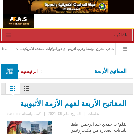
القائمة
ادارة الأزمات في الشرق الوسط وغرب أفريقيا أي دور للولايات المتحدة الأمريكية ..
ماذا ورث 
المفاتيح الأربعة
الرئيسيه
المفاتيح الأربعة لفهم الأزمة الأثيوبية
٠ تعليقات
|
التاريخ: يناير 09, 2021
|
كتب بواسطة
sadmins
بقلم/ د. حمدي عبد الرحمن ‏ طبقا
للبيانات الصادرة من مكتب رئيس