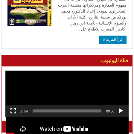
مفهوم العمارة ومرتكزاتها:منطقة الغرب
الصحراوي نموذجا إعداد الدكتور/ محمد
بوزنكاض شعبة التاريخ، كلية الآداب
والعلوم الإنسانية جامعة ابن زهر،
اكادير، المغرب للاطلاع عل ...
إقرأ المزيد
قناة اليوتيوب
مشغل
الفيديو
38:54
00:00
تواصل معنا على الفيسبوك