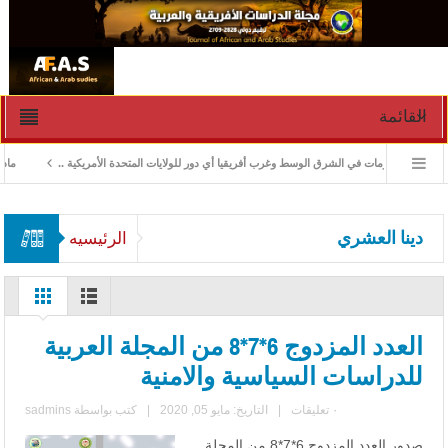
القائمة
ادارة الأزمات في الشرق الوسط وغرب أفريقيا أي دور للولايات المتحدة الأمريكية ..
ماذا ور
دينا العشري
الرئيسيه
العدد المزدوج 6*7*8 من المجلة العربية
للدراسات السياسية والامنية
٠ تعليقات
|
التاريخ: مايو 05, 2020
|
كتب بواسطة
sadmins
صدور العدد المزدوج 6*7*8 من المجلة