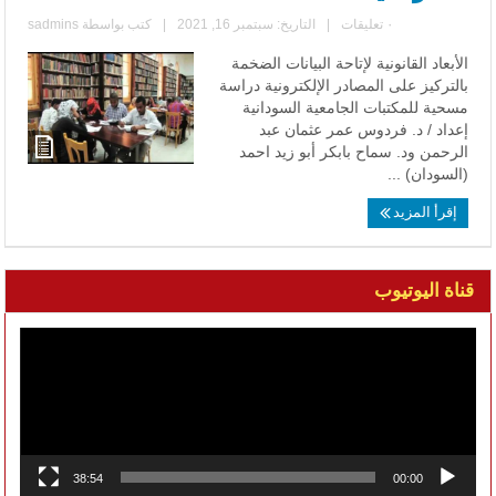
٠ تعليقات
|
التاريخ: سبتمبر 16, 2021
|
كتب بواسطة
sadmins
الأبعاد القانونية لإتاحة البيانات الضخمة
بالتركيز على المصادر الإلكترونية دراسة
مسحية للمكتبات الجامعية السودانية
إعداد / د. فردوس عمر عثمان عبد
الرحمن ود. سماح بابكر أبو زيد احمد
(السودان) ...
إقرأ المزيد
قناة اليوتيوب
مشغل
الفيديو
38:54
00:00