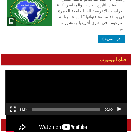
أستاذ التاريخ الحديث والمعاصر كلية
الدراسات الأفريقية العليا جامعة القاهرة
فى ورقة سابقة عنوانها " الدولة الريانية
المزعومة فى شرق أفريقيا ومنشوراتها
الم ...
إقرأ المزيد
قناة اليوتيوب
مشغل
الفيديو
38:54
00:00
تواصل معنا على الفيسبوك