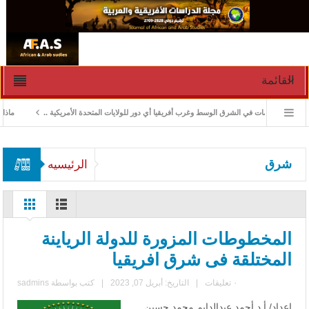
القائمة
ادارة الأزمات في الشرق الوسط وغرب أفريقيا أي دور للولايات المتحدة الأمريكية ..
ماذا ورث
شرق
الرئيسيه
المخطوطات المزورة للدولة الرياينة
المختلقة فى شرق افريقيا
٠ تعليقات
|
التاريخ: أبريل 07, 2023
|
كتب بواسطة
sadmins
إعداد/ أ.د.أحمد عبدالدايم محمد حسين