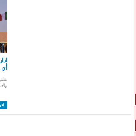
ادا
أي د
بقلم
والا
إقر