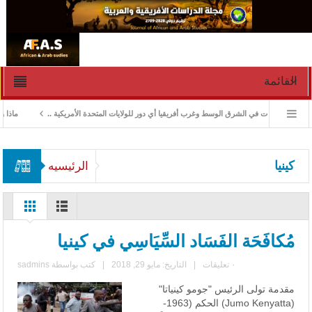
القائمة
ادارة الأزمات في الشرق الوسط وغرب أفريقيا أي دور للولايات المتحدة الأمريكية ..
ماذا ورث 
كينيا
الرئيسيه
مُكافَحَة الفَسَاد السِّيَاسِي في كينيا
٠ تعليقات
|
التاريخ: مايو 29, 2018
|
كتب بواسطة
sadmins
مقدمة تولى الرئيس "جومو كينياتا"
(Jumo Kenyatta) الحكم (1963-