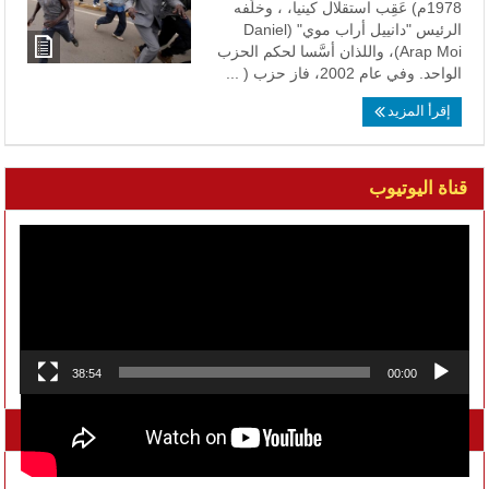
1978م) عَقِب استقلال كينيا، ، وخلَفه
الرئيس "دانييل أراب موي" (Daniel
Arap Moi)، واللذان أسَّسا لحكم الحزب
الواحد. وفي عام 2002، فاز حزب ( ...
إقرأ المزيد
قناة اليوتيوب
مشغل
الفيديو
38:54
00:00
تواصل معنا على الفيسبوك