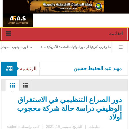
القائمة
لشرق الوسط وغرب أفريقيا أي دور للولايات المتحدة الأمريكية ..
ماذا ورث جنوب السودان من “ا
مهند عبد الحفيظ حسين
الرئيسيه
دور الصراع التنظيمي في الاستغراق
الوظيفي دراسة حالة شركة محجوب
أولاد
٠ تعليقات
|
التاريخ: سبتمبر 16, 2021
|
كتب بواسطة
sadmins