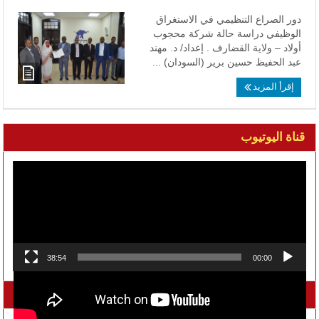
دور الصراع التنظيمي في الاستغراق
الوظيفي دراسة حالة شركة محجوب
أولاد – ولاية القضارف . إعداد/ د. مهند
عبد الحفيظ حسين برير (السودان) ...
إقرأ المزيد
قناة اليوتيوب
مشغل
الفيديو
38:54
00:00
تواصل معنا على الفيسبوك