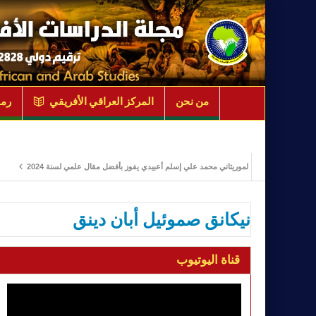
من نحن
المركز العراقي الأفريقي
رمو
الباحث الموريتاني محمد علي إسلم أعبيدي يفوز بأفضل مقال علمي لسنة 2024
ادارة الأ
نيكانق صموئيل أبان دينق
قناة اليوتيوب
مشغل
الفيديو