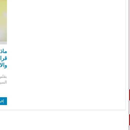
ماذ
قراء
والا
بقلم
السي
إقر