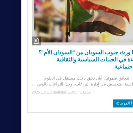
ا ورث جنوب السودان من “السودان الأم”؟
ة في الجينات السياسية والثقافية
جتماعية
 : نيكانق صموئيل أبان دينق باحث مستقل في العلوم
اسية، متخصص في إدارة النزاعات، وحل النزاعات بالوس ...
|
٠ تعليقات
| الكاتب
sadmins
مايو 14, 2025
أ المزيد