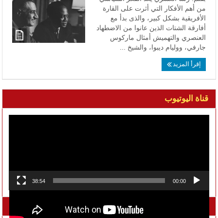
من أهم الأفكار التي أثرت على القارة
الأفريقية بشكل كبير، والذى بدأ مع
أفارقة الشتات الذين عانوا من الاضطهاد
العنصري والتهميش أمثال ماركوس
جارفي، ووليام ديبوا، والشيخ ...
إقرأ المزيد
قناة اليوتيوب
مشغل
الفيديو
38:54
00:00
تواصل معنا على الفيسبوك