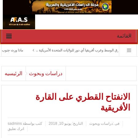
القائمة
الشرق الوسط وغرب أفريقيا أي دور للولايات المتحدة الأمريكية ..
ماذا ورث جنوب السودان من 
دراسات وبحوث
الرئيسيه
الانفتاح القطري على القارة
الأفريقية
فى :
دراسات وبحوث
التاريخ:
يونيو 10, 2018
كتب بواسطة
sadmins
اترك تعليق