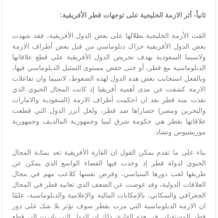
ثانياً- أثر الازمة الخليجية على توجهات قطر الأفريقية
:
القت الأزمة الخليجية بظلالها على بعض الدول الأفريقية، فقد شهدت
بعض الدول الأفريقية حراك دبلوماسي من قبل بعض أطراف الازمة
ولاسيما السعودية بهدف تحريض الدول الأفريقية على قطع علاقاتها
الدبلوماسية مع قطر، أو حتى خفض مستوى التمثيل الدبلوماسي فيها،
وبالفعل استجابت بعض هذه الدول لهذه الضغوط، لاسيما وان تفاعلات
الازمة كشفت عن مدى أهمية أفريقيا إذ كانت المجال الحيوي الذي
نفذت منه قطر بعد ان احكمت أطراف الازمة (السعودية والامارات
والبحرين ومصر) حصاراها ضد قطر، ولعل أبرز الدول التي قطعت
علاقاتها بقطر هي حكومة شرق ليبيا وجمهورية المالديف وجمهورية
موريشيوس وتشاد.
بناء على ما تقدم يمكن القول ان القارة الأفريقية تعد بمثابة المجال
الحيوي لدولة قطر إذ وجدت فيها الفضاء الواسع الذي يمكن عن
طريقها لعب دورها السياسي، وفرض نفسها كلاعب مهم في مجال
العلاقات الدولية، وقد عوضت عن الضعف الذي تعانيه قطر في المجال
الجغرافي والسكاني، بالإمكانات المالية والإعلامية والدبلوماسية، علمًا
ان الازمة الدبلوماسية التي مرت بقطر سوف تؤثر بلا شك على دور
قطر المستقبلي في هذه القارة، ذلك ان الدول التي بادرت إلى قطع