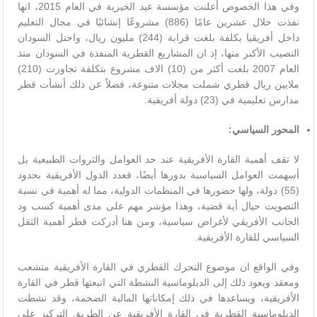
وفي هذا الخصوص أعلنت مؤسسة عيد الخيرية في العام 2015، انها
نفذت خلال عشرين عامًا (886) مشروعًا إنشائيًا في مجال التعليم
داخل أفريقيا بكلفة بلغت قرابة (244) مليون ريال، واحتل السودان
النصيب الأكبر منها، إذ ان المشاريع القطرية المنفذة في السودان منذ
العام 2007 بلغت أكثر من (10) الاف مشروع بتكلفة تجاوزت (210)
ملايين ريال قطري شملت مجلات متنوعة، فضلاً عن ذلك أنشأت قطر
مدارس تعليمية في (23) دولة أفريقية.
المحور السياسي
:
لا تقف أهمية القارة الأفريقية عند حد العوامل والثروات الطبيعية بل
أسهمت العوامل السياسية بدورها أيضًا، فعدد الدول الأفريقية بحدود
(55) دولة، ولها حضورها في المنظمات الدولية، مما له أهمية في نسبة
التصويت حيال أية قضية، وهذا مؤشر مهم على مدى أهمية كسب ود
الجانب الأفريقي لأغراض سياسية، ومن هنا أدركت قطر أهمية الثقل
السياسي للقارة الأفريقية.
وفي الواقع ان موضوع التحرك القطري في القارة الأفريقية متشعب
ومعقد ويعود ذلك إلى الدبلوماسية النشطة التي اتبعتها قطر في القارة
الأفريقية، ويساعدها في ذلك إمكاناتها المالية الضخمة، وقد نشطت
الدبلوماسية القطرية في القارة الأفريقية عن الطريق التركيز على