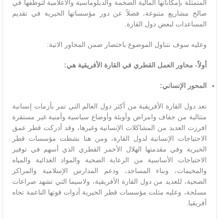
المتمثلة بإمكاناتها المالية الضخمة والدبلوماسية والاعلامية لتوظفها في
صالح مشاريع متنوعة، فضلاً عن دور مؤسساتها الخيرية في تقديم
المساعدات لبعض دول القارة.
وعليه سوف نتناول الموضوع باختصار ضمن المحاور الاتية:
أولاً- محاور العمل القطري في القارة الأفريقية هي:
المحور الإنساني
:
تعد دول القارة الأفريقية من أكثر دول العالم التي تمر بأزمات إنسانية
متتالية من جفاف وامراض وأوبئة وأوضاع سياسية وأمنية غير مستقرة
افرزت العديد من المشاكلات الإنسانية وغيرها، وقد أدركت قطر عمق
الاحتياجات الإنسانية لدول القارة، ومن هنا نشطت مؤسسات قطر
الخيرية وفي مقدمتها الهلال الأحمر القطري الذي أسهم في توفير
الاحتياجات الأساسية من الرعاية الصحية والمواد الغذائية والمياه
والمخيمات، وبناء المساجد، ودعم المدارس الإسلامية والمراكز
الصحية، للعديد من دول القارة الأفريقية، ولاسيما التي تشهد صراعات
مسلحة، وعليه مثلت مؤسسات قطر الخيرية أدوات قوتها الناعمة تجاه
أفريقيا.