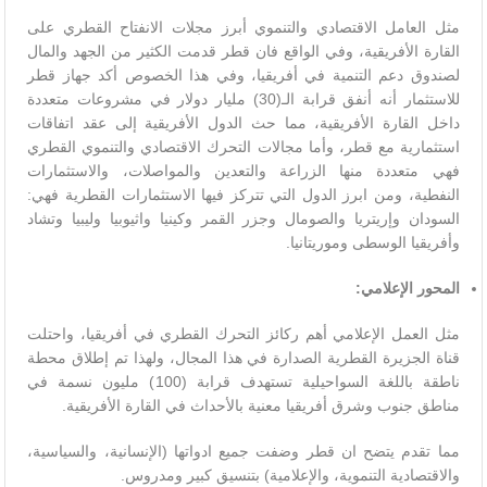
مثل العامل الاقتصادي والتنموي أبرز مجلات الانفتاح القطري على
القارة الأفريقية، وفي الواقع فان قطر قدمت الكثير من الجهد والمال
لصندوق دعم التنمية في أفريقيا، وفي هذا الخصوص أكد جهاز قطر
للاستثمار أنه أنفق قرابة الـ(30) مليار دولار في مشروعات متعددة
داخل القارة الأفريقية، مما حث الدول الأفريقية إلى عقد اتفاقات
استثمارية مع قطر، وأما مجالات التحرك الاقتصادي والتنموي القطري
فهي متعددة منها الزراعة والتعدين والمواصلات، والاستثمارات
النفطية، ومن ابرز الدول التي تتركز فيها الاستثمارات القطرية فهي:
السودان وإريتريا والصومال وجزر القمر وكينيا واثيوبيا وليبيا وتشاد
وأفريقيا الوسطى وموريتانيا.
المحور الإعلامي
:
مثل العمل الإعلامي أهم ركائز التحرك القطري في أفريقيا، واحتلت
قناة الجزيرة القطرية الصدارة في هذا المجال، ولهذا تم إطلاق محطة
ناطقة باللغة السواحيلية تستهدف قرابة (100) مليون نسمة في
مناطق جنوب وشرق أفريقيا معنية بالأحداث في القارة الأفريقية.
مما تقدم يتضح ان قطر وضفت جميع ادواتها (الإنسانية، والسياسية،
والاقتصادية التنموية، والإعلامية) بتنسيق كبير ومدروس.