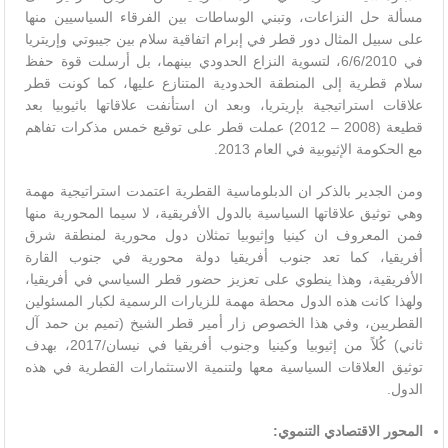
مسألة حل النزاعات، وتبني الوساطات بين الفرقاء السياسيين منها
على سبيل المثال دور قطر في إبرام اتفاقية سلام بين جيبوتي وإريتريا
في 6/6/2010، لتسوية النزاع الحدودي بينهما، بل أرسلت قوة حفظ
سلام قطرية إلى المنطقة الحدودية المتنازع عليها، كما كونت قطر
علاقات استراتيجية بإريتريا، وبعد ان استأنفت علاقاتها باثيوبيا بعد
قطيعة (2008 – 2012) عملت قطر على توقيع خمس مذكرات تفاهم
مع الحكومة الإثيوبية في العام 2013.
ومن الجدير بالذكر ان الدبلوماسية القطرية اعتمدت استراتيجية مهمة
وهي توثيق علاقاتها السياسية بالدول الأفريقية، لا سيما المحورية منها
فمن المعروف ان كينيا وإثيوبيا تمثلان دول محورية لمنطقة شرق
أفريقيا، كما تعد جنوب أفريقيا دولة محورية في جنوب القارة
الأفريقية، وهذا ينطوي على تعزيز حضور قطر السياسي في أفريقيا،
ولهذا كانت هذه الدول محطة مهمة للزيارات الرسمية لكبار المسئولين
القطريين، وفي هذا الخصوص زار أمير قطر الشيخ (تميم بن حمد آل
ثاني) كُلاً من إثيوبيا وكينيا وجنوب أفريقيا في نيسان/2017، بهدف
توثيق العلاقات السياسية معها ولتنمية الاستثمارات القطرية في هذه
الدول.
المحور الاقتصادي التنموي
: