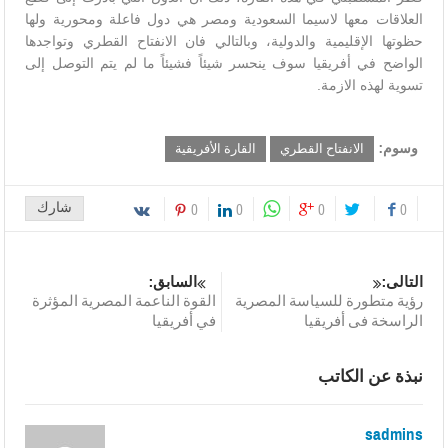
العلاقات معها لاسيما السعودية ومصر هي دول فاعلة ومحورية ولها
حظوتها الإقليمية والدولية، وبالتالي فان الانفتاح القطري وتواجدها
الواضح في أفريقيا سوف ينحسر شيئاً فشيئاً ما لم يتم التوصل إلى
تسوية لهذه الازمة.
وسوم:
الانفتاح القطري
القارة الأفريقية
شارك
0
0
0
0
التالى:
السابق:
رؤية متطورة للسياسة المصرية
القوة الناعمة المصرية المؤثرة
الراسخة فى أفريقيا‎
في أفريقيا
نبذة عن الكاتب
sadmins