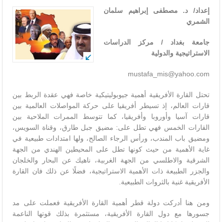
إعداد/ د. مصطفى إبراهيم سلمان
الشمري
جامعة بغداد / مركز الدراسات
الاستراتيجية والدولية
mustafa_mis@yahoo.com
تحتل القارة الأفريقية أهمية جيوبوليتيكية خاصة فهي عقدة الربط بين
قارات العالم، إذ تسيطر أفريقيا على حركة المواصلات العالمية بين
قارات آسيا وأوروبا وأفريقيا، كما تتوسط الممرات الملاحية بين
القارات الخمس فهي تطل على: مضيق جبل طارق، وقناة السويس،
ومضيق باب المندب، ورأس الرجاء الصالح، ولها امتدادات طبيعية في
غاية الأهمية من حيث كونها تطل على المحيطين الهندي من الجهة
الشرقية والاطلسي من الجهة الغربية، ناهيك عن البحار والخلجان
والجزر الطبيعة ذات الأهمية الاستراتيجية، فضلًا عن ذلك فان القارة
الأفريقية غنية بالثروات الطبيعية.
ومن هنا أدركت دولة قطر أهمية القارة الأفريقية فعملت على مد
جسورها مع دول القارة الأفريقية، مستثمرة بذلك قوتها الناعمة