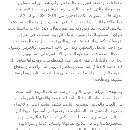
الادعاءات، ودحضنا فجور هذه المزاعم. وفى هذه الورقة سنتناول
المخطوطات التى كتبها هذا الرجل، وسطرها من بنات أفكاره لهذه
الدولة خلال السنوات الثلاث الاخيرة من 2020-2022، وذلك لإكمال
عملية الافتراءات السابقة، وزيادة فى التزييف حول هذه الدولة، ودفع
الباحثين للكتابة عنها ومحاولة شرائهم بالمال. وبهذا جاءت دراستنا تحت
عنوان “المخطوطات المزورة للدولة الرياينة المختلقة فى شرق
افريقيا”، لتكشف لنا عملية التزييف التى تمت داخل هذه المخطوطات
من ناحية الشكل والمظهر، وكذا من ناحية المضمون والجوهر، ولتقول
باستحالة صحة هذه المخطوطات من الاساس على المستويين
الخارجى والداخلى. فمن تحليل هذه المخطوطات ومحتواها سنصل الى
كنه عملية الاختلاق التى تمت وعناصر التزوير التى وقعت، وسنقطع
بوجوب الاتهام والزامية المحاسبة على هذا العبث بالتاريخ وبطريقة
مشوهه وسطحية.
وتستهدف الورقة أمرين: الأول، دراسة عمليات التزييف التى تمت
لاصدار مخطوطات الدولة الريانية المزعومة وإتاحتها للناس واهدائها
لدار الكتب والوثائق المصرية. الثانى، كشف عناصر الدس والاختراع
والتزييف لمحتوى هذه المخطوطات وهدمها من أساسها. ولهذا فإن
السؤال الذى يطرح نفسه للنقاش: كيف تمت عملية التزييف لهذه
المخطوطات؟ وما هى ملامح بطلانها؟ وسمات كذبها وافتراءاتها؟
وللإجابة على هذا السؤال العريض، سوف نقوم بتقسيم الدراسة الى