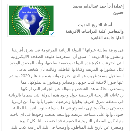
إعداد/
أ.د.أحمد عبدالدايم محمد
حسين
أستاذ التاريخ الحديث
والمعاصر
كلية الدراسات الأفريقية
العليا جامعة القاهرة
فى ورقة سابقة عنوانها ” الدولة الريانية المزعومة فى شرق أفريقيا
ومنشوراتها المزيفة “، سبق أن استعرضنا طبيعة الصفحة الاليكترونية
التى اخترعت فكرة هذه الدولة، وحقيقة صاحبها، وبأنه المحقق الوحيد
لكل منشوراتها المزيفة وكتاباتها الباطلة. وقالت بأن شخصا يدعى
اسماعيل مسعد غريب هو الذى اخترع دولته هذه منذ عام 2020، ونشر
عنها صورا لأغلفة كتب حولها، ومصادر ومنشورات لملوكها، مما
يستدعى محاكمة هذا الشخص وسؤاله عن الجرائم التى ارتكبها
بإدعاءاته التاريخية الرخيصة حول وجود هذه الدولة التى سماها بالريانية
فى منطقة شرق افريقيا بطولها وعرضها، مشيرا بأنها تبدأ من اريتريا
وجيبوتى شمالًا، وتنتهى بليسوتو فى قلب دولة جنوب افريقيا الحالية
جنوبا، وأنها على مساحة عريضة وواسعة يصعب وجودها فى اى ناحية
منها، كون المصادر التاريخية الحقيقية قد احتفظت لنا بكل كبيرة
وصغيرة عن تاريخ تلك المناطق. وأوضحنا فى تلك الدراسة كذب تلك