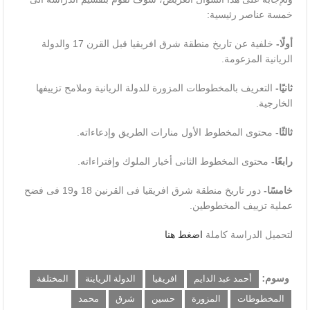
خمسة عناصر رئيسية:
أولًا-
خلفية عن تاريخ منطقة شرق افريقيا قبل القرن 17 والدولة
الريانية المزعومة.
ثانيًا-
التعريف بالمخطوطات المزورة للدولة الريانية وملامح تزييفها
الخارجية.
ثالثًا-
محتوى المخطوط الأول منارات الطريق وإدعاءاته.
رابعًا-
محتوى المخطوط الثانى أخبار الملوك وإفتراءاته.
خامسًا-
دور تاريخ منطقة شرق افريقيا فى القرنين 18 و19 فى فضح
عملية تزييف المخطوطين.
لتحميل الدراسة كاملة
اضغط هنا
وسوم:
أحمد عبد الدايم
افريقيا
الدولة الرياينة
المختلقة
المخطوطات
المزورة
حسين
شرق
محمد