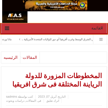
القائمة
أزمات في الشرق الوسط وغرب أفريقيا أي دور للولايات المتحدة الأمريكية ..
ماذا ورث جنوب الس
المقالات
الرئيسيه
المخطوطات المزورة للدولة
الرياينة المختلقة فى شرق افريقيا
التاريخ:
أبريل 07, 2023
كتب بواسطة
sadmins
اترك تعليق
فى :
المقالات
,
دراسات وبحوث