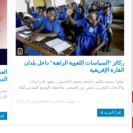
ركائز “السياسات اللغوية الراهنة” داخل بلدان
القارة الإفريقية
الدر
بقلم/ محمد غاليم جامعة محمد الخامس، معهد الدراسات
والأبحاث للتعريب ليس من الصعب ملاحظة الوضع المتدني للغا
...
الدرا
|
٠ تعليقات
| الكاتب
sadmins
يناير 01, 2021
إقرأ المزيد
إقر