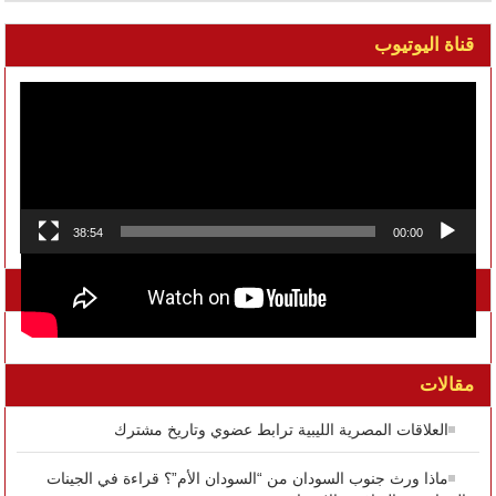
قناة اليوتيوب
مشغل
الفيديو
38:54
00:00
تواصل معنا على الفيسبوك
مقالات
العلاقات المصرية الليبية ترابط عضوي وتاريخ مشترك
ماذا ورث جنوب السودان من “السودان الأم”؟ قراءة في الجينات