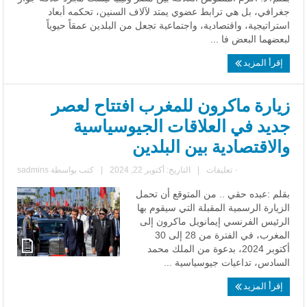
جغرافي، بل هي ترابط عضوي يمتد لآلاف السنين، تحكمه أبعاد
استراتيجية، واقتصادية، واجتماعية تجعل من البلدين عمقاً حيوياً
لبعضهما البعض فا ...
إقرأ المزيد
زيارة ماكرون للمغرب افتتاح لعصر
جديد في العلاقات الجيوسياسية
والاقتصادية بين البلدين
٠ تعليقات
|
التاريخ: أكتوبر 22, 2024
|
كتب بواسطة
sadmins
بقلم :عبده حقي .. من المتوقع أن تحمل
الزيارة الرسمية المقبلة التي سيقوم بها
الرئيس الفرنسي إيمانويل ماكرون إلى
المغرب، في الفترة من 28 إلى 30
أكتوبر 2024، بدعوة من الملك محمد
السادس، تداعيات جيوسياسية ...
إقرأ المزيد