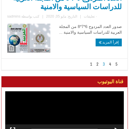
للدراسات السياسية والامنية
٠ تعليقات
|
التاريخ: مايو 05, 2020
|
كتب بواسطة
sadmins
صدور العدد المزدوج 6*7*8 من المجلة
العربية للدراسات السياسية والامنية ...
إقرأ المزيد
1
2
3
4
5
قناة اليوتيوب
مشغل
الفيديو